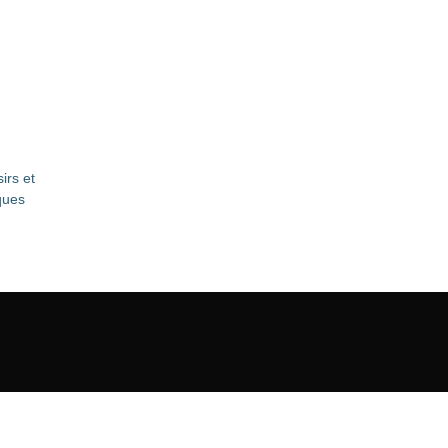
irs et
iques